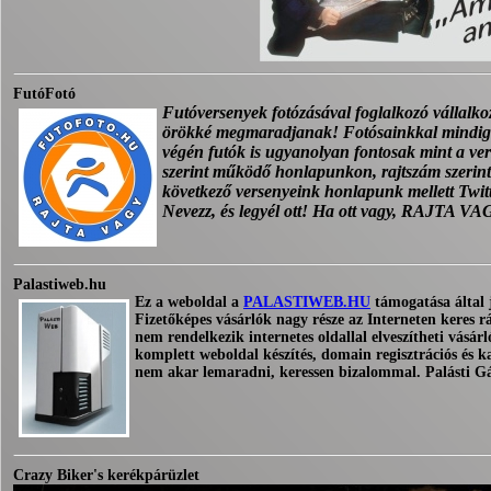
FutóFotó
Futóversenyek fotózásával foglalkozó vállalko
örökké megmaradjanak! Fotósainkkal mindig 
végén futók is ugyanolyan fontosak mint a v
szerint működő honlapunkon, rajtszám szerinti 
következő versenyeink honlapunk mellett Twit
Nevezz, és legyél ott! Ha ott vagy, RAJTA V
Palastiweb.hu
Ez a weboldal a
PALASTIWEB.HU
támogatása által j
Fizetőképes vásárlók nagy része az Interneten keres rá
nem rendelkezik internetes oldallal elveszítheti vásá
komplett weboldal készítés, domain regisztrációs és k
nem akar lemaradni, keressen bizalommal. Palásti G
Crazy Biker's kerékpárüzlet