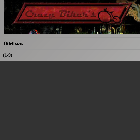
Ötletbázis
(1-9)