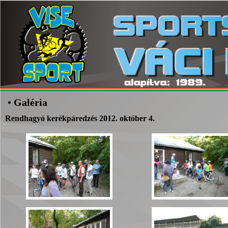
• Galéria
Rendhagyó kerékpáredzés 2012. október 4.