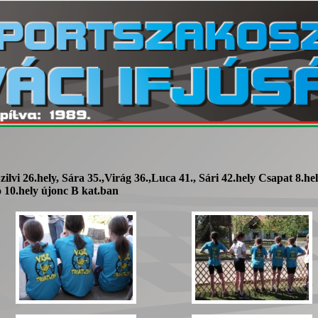
zilvi 26.hely, Sára 35.,Virág 36.,Luca 41., Sári 42.hely Csapat 8.he
 10.hely újonc B kat.ban