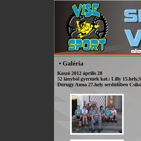
• Galéria
Kaszó 2012 április 28
52 lányból gyermek kat.: Lilly 15.hely,S
Durugy Anna 27.hely serdülőben Csikó